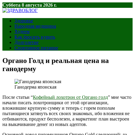
Суббота 8 августа 2026 г.
Здоровье
Народная медицина
Худеем
Как бросить курить
Долголетие
Спортивное питание
Органо Голд и реальная цена на
ганодерму
Ганодерма японская
После статьи “
Кофейный лохотрон от Органо голд
” мне часто
начали писать лохотронщики от этой организации,
вложившие крупную сумму и теперь с горем пополам
пытающиеся затянуть всех своих знакомых, ибо вложения не
отбиваются, продукт бесполезен, а маркетинг план выстроен
на выкачивание денег из новых адептов.
Основной довод пирамидчиков Organo Gold следующий: да,