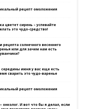
икальный рецепт омоложения
ка цветет сирень – успевайте
елать это чудо-средство!
и рецепта солнечного весеннего
ренья или для зачем нам есть
уванчики?
 середины июня у вас еще есть
емя сварить это чудо-варенье
икальный рецепт омоложения
— онколог. И вот что бы я делал, если
 мне поставили диагноз «рак»