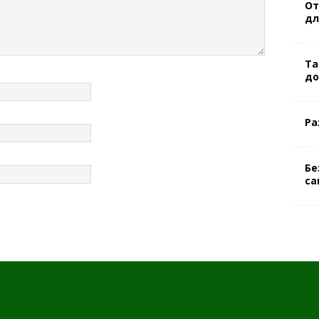
От
дл
Та
до
Ра
Бе
са