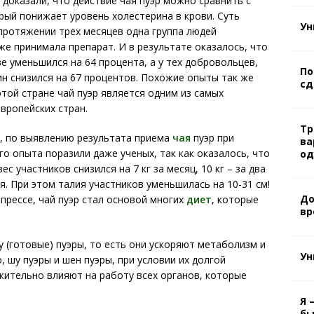
доказали, что действие чая пуэр можно сравнить с
рый понижает уровень холестерина в крови. Суть
Ун
 протяжении трех месяцев одна группа людей
же принимала препарат. И в результате оказалось, что
ве уменьшился на 64 процента, а у тех добровольцев,
По
н снизился на 67 процентов. Похожие опыты так же
сд
этой стране чай пуэр является одним из самых
вропейских стран.
Тр
, по выявлению результата приема
чая
пуэр при
ва
го опыта поразили даже ученых, так как оказалось, что
од
вес участников снизился на 7 кг за месяц, 10 кг – за два
я. При этом талия участников уменьшилась на 10-31 см!
До
прессе, чай пуэр стал основой многих
диет
, которые
вр
 (готовые) пуэры, то есть они ускоряют метаболизм и
Ун
, шу пуэры и шен пуэры, при условии их долгой
ительно влияют на работу всех органов, которые
Я 
бы