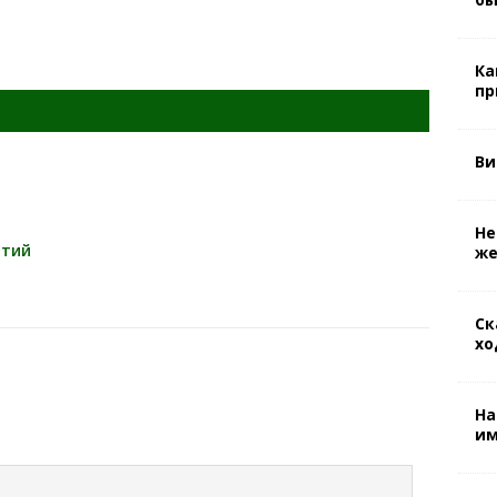
Ка
пр
Ви
Не
ятий
же
Ск
хо
На
им