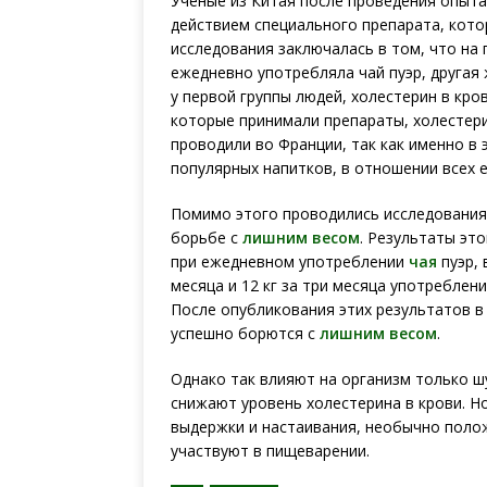
Ученые из Китая после проведения опыта 
действием специального препарата, кото
исследования заключалась в том, что на
ежедневно употребляла чай пуэр, другая 
у первой группы людей, холестерин в кро
которые принимали препараты, холестери
проводили во Франции, так как именно в 
популярных напитков, в отношении всех е
Помимо этого проводились исследования
борьбе с
лишним весом
. Результаты это
при ежедневном употреблении
чая
пуэр, 
месяца и 12 кг за три месяца употреблени
После опубликования этих результатов в 
успешно борются с
лишним весом
.
Однако так влияют на организм только шу
снижают уровень холестерина в крови. Но
выдержки и настаивания, необычно полож
участвуют в пищеварении.